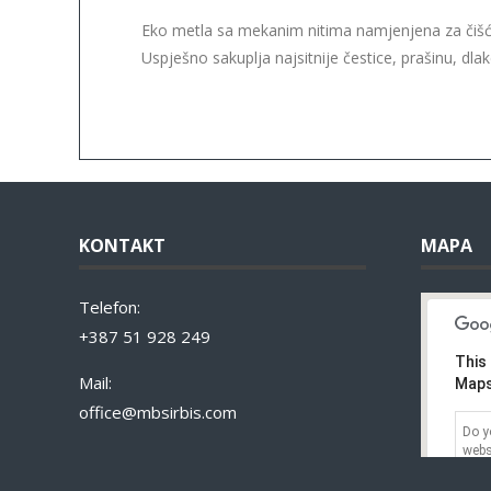
Eko metla sa mekanim nitima namjenjena za čišć
Uspješno sakuplja najsitnije čestice, prašinu, dla
KONTAKT
MAPA
Telefon:
+387 51 928 249
This
Mail:
Maps
office@mbsirbis.com
Do y
webs