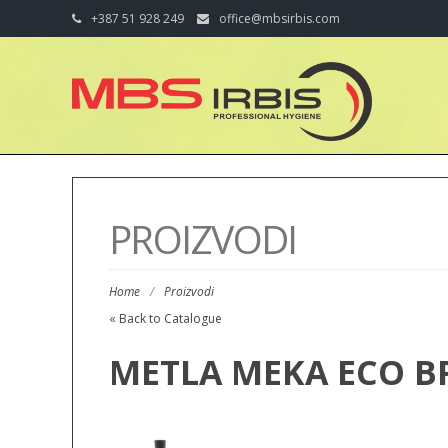
+387 51 928 249
office@mbsirbis.com
PROIZVODI
Home
/
Proizvodi
« Back to Catalogue
METLA MEKA ECO BR