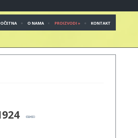
POČETNA
O NAMA
PROIZVODI
»
KONTAKT
1924