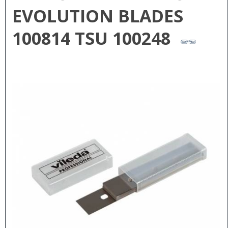
EVOLUTION BLADES
100814 TSU 100248