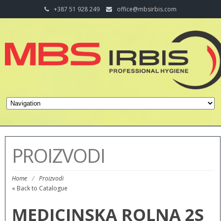
+387 51 928 249
office@mbsirbis.com
PROIZVODI
Home
/
Proizvodi
« Back to Catalogue
MEDICINSKA ROLNA 2S