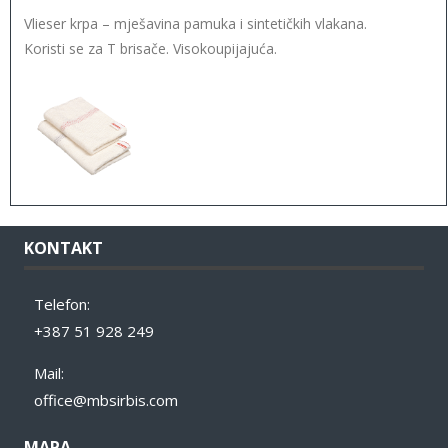
Vlieser krpa – mješavina pamuka i sintetičkih vlakana.
Koristi se za T brisače. Visokoupijajuća.
KONTAKT
Telefon:
+387 51 928 249
Mail:
office@mbsirbis.com
MAPA